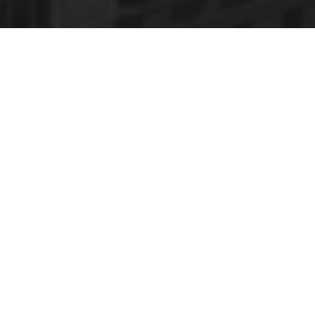
WIR KAUFEN UND
ENTWICKELN UNSERE
GEWERBE­IMMOBILIEN
ZIELGERICHTET UND NACH
PLANUNG.
Wir, die MDI-Mitteldeutsche Immobilien mit ihren
verbundenen Gesellschaften, sind als Multi-Family-Office
auf den Aufbau und das Management von eigenem und
fremdem Immobilienvermögen spezialisiert. Die
Beteiligungen an unseren Einzel-Immobilien oder
Immobilien-Portfolios halten Investoren, mit denen wir
langjährige Kooperationen pflegen oder suchen.
Für unsere Investoren sichern wir das Vermögen in
Verbindung mit laufenden Ausschüttungen.