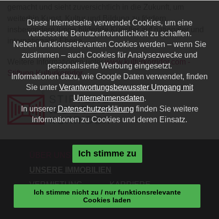
gemacht und sieht zuversichtlich in die Zukunft, um
weiterhin Kunst, Kultur und Bildung zu fördern,
Diese Internetseite verwendet Cookies, um eine
insbesondere junge bildende Künstler auf nationaler und
verbesserte Benutzerfreundlichkeit zu schaffen.
internationaler Ebene
Neben funktionsrelevanten Cookies werden – wenn Sie
zustimmen – auch Cookies für Analysezwecke und
Weitere Informationen unter
www.kulturkorridor.com -
personalisierte Werbung eingesetzt.
Stiftung Kulturkorridor
Informationen dazu, wie Google Daten verwendet, finden
Sie unter
Verantwortungsbewusster Umgang mit
Unternehmensdaten
.
In unserer
Datenschutzerklärung
finden Sie weitere
Informationen zu Cookies und deren Einsatz.
Ich stimme zu
ÜBER UNS
ANKAUF
UNSERE IMMOBILIEN
VERMIETUNG
KARRIERE
Ich stimme nicht zu / nur funktionsrelevante
KONTAKT
Cookies laden