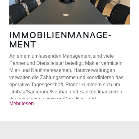
Projektentwicklungen an.
In Abhängigkeit von unserer Businessplan-Strategie
werden die Immobilien langfristig im Bestand gehalten
oder nach einem vorab definierten Zeitraum wieder
IMMO­BILIEN­MANAGE­
veräußert.
MENT
An einem umfassenden Management sind viele
Partner und Dienstleister beteiligt: Makler vermitteln
Miet- und Kaufinteressenten, Hausverwaltungen
verwalten die Zahlungsströme und koordinieren das
operative Tagesgeschäft, Planer kümmern sich um
Umbau/Sanierung/Neubau und Banken finanzieren
die Immobilien sowie größere Bau- und
Mehr lesen
Modernisierungsmaßnahmen.
Innerhalb der Bestandsphase kümmern sich unsere
Spezialisten um alles. Wir steuern die
Dienstleistungen rund um das Immobilien-Investment
und überprüfen dabei regelmäßig Kosten und Nutzen