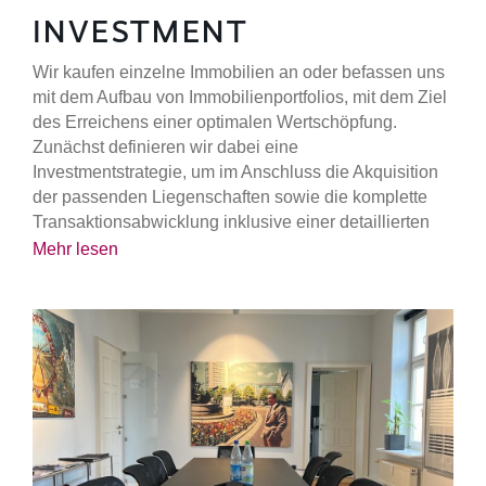
INVEST­MENT
Wir kaufen einzelne Immobilien an oder befassen uns
mit dem Aufbau von Immobilienportfolios, mit dem Ziel
des Erreichens einer optimalen Wertschöpfung.
Zunächst definieren wir dabei eine
Investmentstrategie, um im Anschluss die Akquisition
der passenden Liegenschaften sowie die komplette
Transaktionsabwicklung inklusive einer detaillierten
Ankaufprüfung (Due Diligence) in Zusammenarbeit mit
Mehr lesen
Partnerfirmen durchzuführen. Hohen Stellenwert legen
wir dabei im Ankauf vor allem auf die Reduzierung von
Investmentrisiken.
Die Investments werden mit unseren Partnern
(Investoren) auf Basis von gemeinsam definierten
Risiko- und Renditevorstellungen erworben. Zudem
bieten wir auch Eigenkapitalbeteiligen an unseren
Immobilien, Immobilienportfolios oder