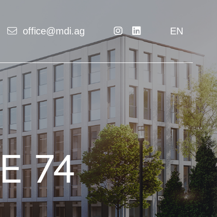
office@mdi.ag
EN
 74