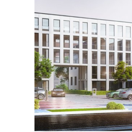
STARTSEITE
AKTUELLES
ÜBER UNS
ANKAUF
VERBUNDENE UNTE
UNSERE IMMOBILIEN
ÜBERSICHT
HOTEL