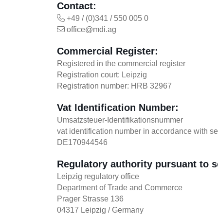
ACQUISITION
Contact:
+49 / (0)341 / 550 005 0
office@mdi.ag
ASSOCIATED COMPA
Commercial Register:
Registered in the commercial register
OUR PROPERTIES
Registration court: Leipzig
Registration number: HRB 32967
OVERVIEW
RENTAL
Vat Identification Number:
HOTEL
Umsatzsteuer-Identifikationsnummer
OFFICE
CAREER
vat identification number in accordance with se
MIXED USE PROPERTIES
DE170944546
CONTACT
LAND DEVELOPMENT
Regulatory authority pursuant to 
Leipzig regulatory office
Department of Trade and Commerce
Prager Strasse 136
04317 Leipzig / Germany