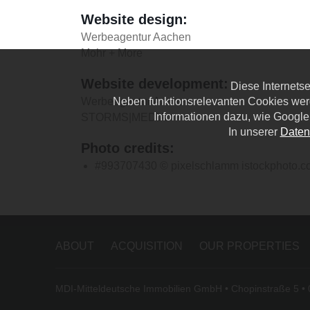
Website design:
Werbeagentur Aachen
Mohr + More
Website development:
Diese Internets
Werbeagentur Aachen
Neben funktionsrelevanten Cookies wer
Informationen dazu, wie Google
STORMS|MEDIA
In unserer
Daten
Photo credits:
#993707430 © pixelschlamm
istockphoto.
ABOUT
ACQUISITION
OUR PROPERTIES
MDI-Mitteldeutsche Immobilien GmbH • Chopinstraße 5 •