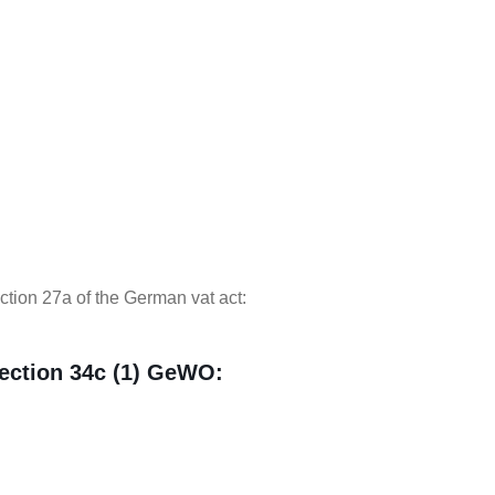
NIES
ction 27a of the German vat act:
section 34c (1) GeWO: