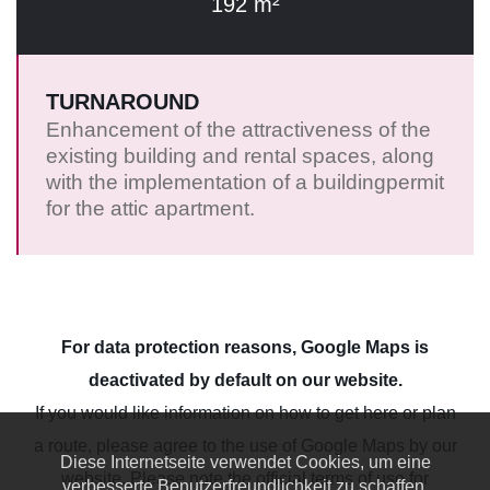
192 m²
TURNAROUND
Enhancement of the attractiveness of the
existing building and rental spaces, along
with the implementation of a buildingpermit
for the attic apartment.
For data protection reasons, Google Maps is
deactivated by default on our website.
If you would like information on how to get here or plan
a route, please agree to the use of Google Maps by our
Diese Internetseite verwendet Cookies, um eine
website. Please note the official terms of use for
verbesserte Benutzerfreundlichkeit zu schaffen.