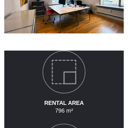
HOME
NEWS
ABOUT
ACQUISITION
ASSOCIATED COMPANIES
OUR PROPERTIES
OVERVIEW
HOTEL
OFFICE
RENTAL AREA
796 m²
MIXED USE PROPERTIES
LAND DEVELOPMENT