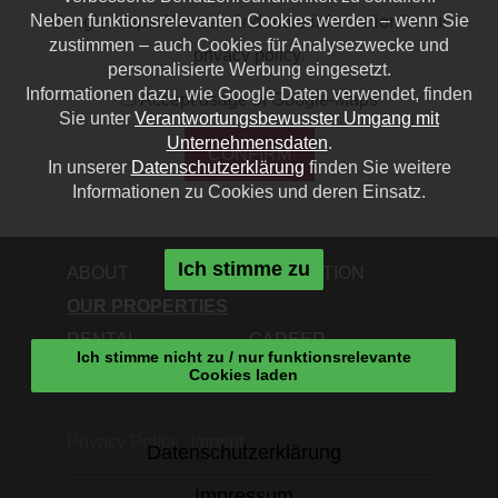
Neben funktionsrelevanten Cookies werden – wenn Sie
Google Maps. You can find more information in our
zustimmen – auch Cookies für Analysezwecke und
privacy policy
.
personalisierte Werbung eingesetzt.
Informationen dazu, wie Google Daten verwendet, finden
Accept usage of Google-Maps
Sie unter
Verantwortungsbewusster Umgang mit
Unternehmensdaten
.
CONFIRM
In unserer
Datenschutzerklärung
finden Sie weitere
Informationen zu Cookies und deren Einsatz.
Ich stimme zu
ABOUT
ACQUISITION
OUR PROPERTIES
RENTAL
CAREER
Ich stimme nicht zu / nur funktionsrelevante
CONTACT
Cookies laden
Privacy Policy
Imprint
Datenschutzerklärung
Impressum