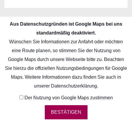
AKTUELLES
ÜBER UNS
Aus Datenschutzgründen ist Google Maps bei uns
ANKAUF
standardmäßig deaktiviert.
Wünschen Sie Informationen zur Anfahrt oder möchten
VERBUNDENE
eine Route planen, so stimmen Sie der Nutzung von
UNTERNEHMEN
Google Maps durch unsere Webseite bitte zu. Beachten
UNSERE IMMOBILIEN
Sie hierzu die offiziellen Nutzungsbedingungen für Google
Maps. Weitere Informationen dazu finden Sie auch in
VERMIETUNG
ÜBERSICHT
unserer
Datenschutzerklärung
.
HOTEL
KARRIERE
Der Nutzung von Google Maps zustimmen
BÜRO
KONTAKT
GEMISCHTE NUTZUNG
BESTÄTIGEN
DE
PROJEKTENTWICKLUNG
EN